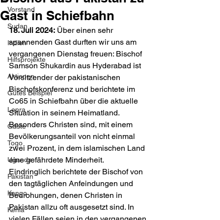
Vorstand
Gast in Schiefbahn
Sudan
18. Juli 2024:
 Über einen sehr 
spannenden Gast durften wir uns am 
Indien
vergangenen Dienstag freuen: Bischof 
Hilfsprojekte
Samson Shukardin aus Hyderabad ist 
Aktionen
Vorsitzender der pakistanischen 
Bischofskonferenz und berichtete im 
Gutes Beispiel
Co65 in Schiefbahn über die aktuelle 
Lepra
Situation in seinem Heimatland. 
Besonders Christen sind, mit einem 
Gäste
Bevölkerungsanteil von nicht einmal 
Togo
zwei Prozent, in dem islamischen Land 
eine gefährdete Minderheit. 
Uganda
Eindringlich berichtete der Bischof von 
Pakistan
den tagtäglichen Anfeindungen und 
Kongo
Bedrohungen, denen Christen in 
Pakistan allzu oft ausgesetzt sind. In 
Kenia
vielen Fällen seien in den vergangenen 