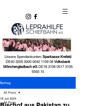
Unsere Spendenkonten:
Sparkasse Krefeld
DE40
3205 0000 0042 1109
08
Volksbank
Mönchengladbach eG
DE18
3106 0517 3105
5550
15
Beitrag
All Posts
18. Juli 2024
All Posts
Bischof aus Pakistan zu