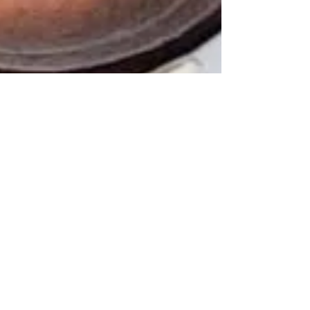
Leprahilfe lädt zur
Mitgliederversammlung
10. März 2025: Zu unserer jährlichen
Mitgliederversammlung laden wir am