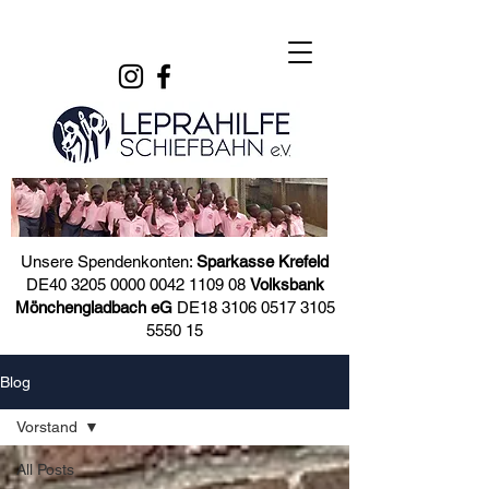
Unsere Spendenkonten:
Sparkasse Krefeld
DE40
3205 0000 0042 1109
08
Volksbank
Mönchengladbach eG
DE18
3106 0517 3105
5550
15
Blog
Vorstand
All Posts