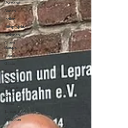
Vorstand
Sudan
Indien
Hilfsprojekte
Aktionen
Gutes
Beispiel
Lepra
Gäste
Togo
Uganda
Pakistan
Kongo
Kenia
Tansania
Äthiopien