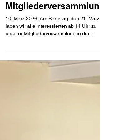
Einladung zur
Mitgliederversammlung
10. März 2026: Am Samstag, den 21. März
laden wir alle Interessierten ab 14 Uhr zu
unserer Mitgliederversammlung in die
Schiefbahner Gemeindehalle an der Robert-
Koch-Straße ein. Als Gast der Versammlung
wird Pater Mani Rayappan über seine Arbeit
und seine indische Heimat berichten. Im
vergangenen Jahr haben wir gleich zwei
Projekte mit Pater Mani umgesetzt: Neben
der Unterstützung von zwanzig
Waisenmädchen mit Unterkunft und
Schulgeld, konnte eine Ausbildungsreihe in
Textilde